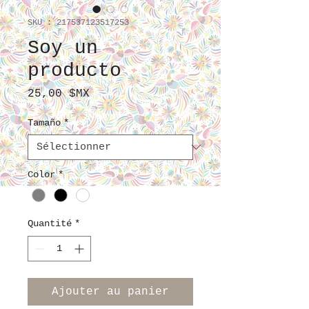
SKU : 217537123517253
Soy un
producto
Prix
25,00 $MX
Tamaño
*
Color
*
Quantité
*
Ajouter au panier